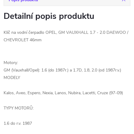
Detailní popis produktu
Klíč na vodní čerpadlo OPEL, GM VAUXHALL 1.7 - 2.0 DAEWOO /
CHEVROLET 46mm
Motory:
GM (Vauxhall/Opel): 1.6 (do 1987r.) a 1.7D, 1.8, 2.0 (od 1987r.v.)
MODELY
Kalos, Aveo, Espero, Nexia, Lanos, Nubira, Lacetti, Cruze (97-09)
TYPY MOTORŮ:
1.6 do r.v. 1987