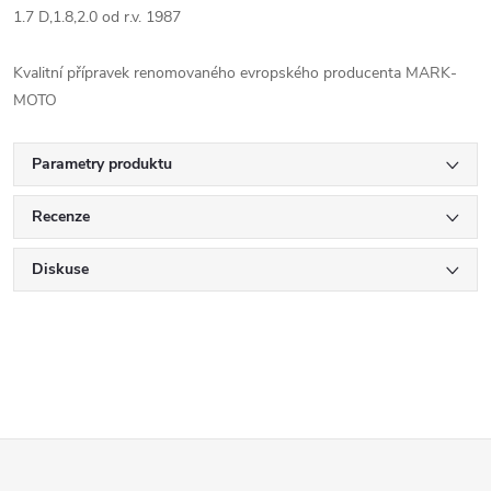
1.7 D,1.8,2.0 od r.v. 1987
Kvalitní přípravek renomovaného evropského producenta MARK-
MOTO
Parametry produktu
Recenze
Diskuse
Z