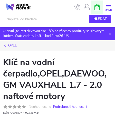
Přejít
NÁKUPNÍ
KOŠÍK
na
obsah
HLEDAT
✅ Využijte letní slevovou akci -8% na všechny produkty se slevovým
kódem. Stačí zadat v košíku kód " leto26 " 👋
OPEL
Klíč na vodní
čerpadlo,OPEL,DAEWOO,
GM VAUXHALL 1.7 - 2.0
naftové motory
Neohodnoceno
Podrobnosti hodnocení
Kód produktu:
WAR258