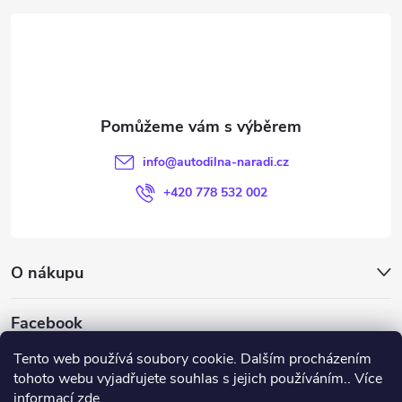
á
p
a
t
info
@
autodilna-naradi.cz
í
+420 778 532 002
O nákupu
Facebook
Tento web používá soubory cookie. Dalším procházením
tohoto webu vyjadřujete souhlas s jejich používáním.. Více
informací
zde
.