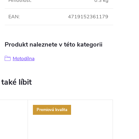
Hmotnost
:
0.3 kg
EAN
:
4719152361179
Produkt naleznete v této kategorii
Motodílna
Premiová kvalita