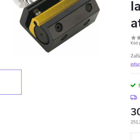
l
a
Kód 
Zaří
info
3
251,
Měr
cena