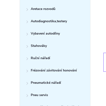
s
Aretace rozvodů
t
Autodiagnostika,testery
r
a
Vybavení autodílny
n
Stahováky
n
Ruční nářadí
í
Frézování závitování honování
p
Pneumatické nářadí
a
Pneu servis