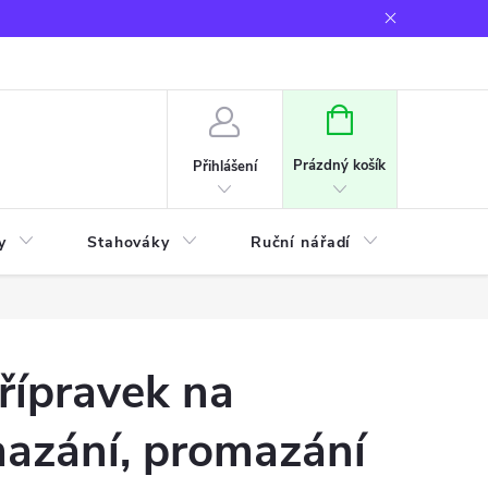
NÁKUPNÍ
KOŠÍK
Prázdný košík
Přihlášení
y
Stahováky
Ruční nářadí
Frézov
řípravek na
azání, promazání