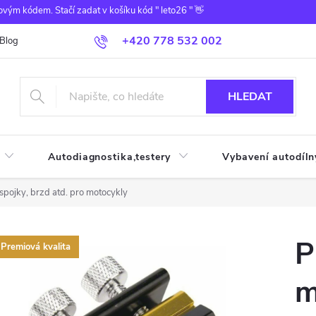
ovým kódem. Stačí zadat v košíku kód " leto26 " 👋
+420 778 532 002
Blog
HLEDAT
Autodiagnostika,testery
Vybavení autodíln
spojky, brzd atd. pro motocykly
P
Premiová kvalita
m