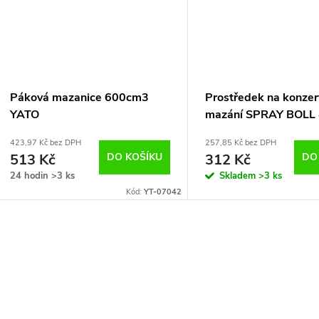
Páková mazanice 600cm3
Prostředek na konzer
YATO
mazání SPRAY BOLL 
423,97 Kč bez DPH
257,85 Kč bez DPH
513 Kč
DO KOŠÍKU
312 Kč
DO
24 hodin
>3 ks
Skladem
>3 ks
Kód:
YT-07042