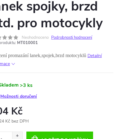
anek spojky, brzd
td. pro motocykly
Neohodnoceno
Podrobnosti hodnocení
produktu:
MT010001
zení promazání lanek,spojek,brzd motocyklů
Detailní
rmace
Skladem
>3 ks
Možnosti doručení
04 Kč
24 Kč bez DPH
ná
: