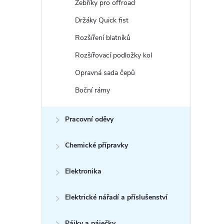
Žebříky pro offroad
Držáky Quick fist
Rozšíření blatníků
Rozšířovací podložky kol
Opravná sada čepů
Boční rámy
Pracovní oděvy
Chemické přípravky
Elektronika
Elektrické nářadí a příslušenství
Pájky a páječky