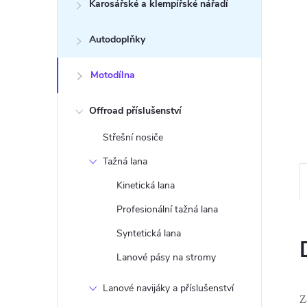
n
Karosářské a klempířské nářadí
e
Autodoplňky
l
Motodílna
Offroad příslušenství
Střešní nosiče
Tažná lana
Kinetická lana
Profesionální tažná lana
Syntetická lana
Lanové pásy na stromy
Lanové navijáky a příslušenství
Z