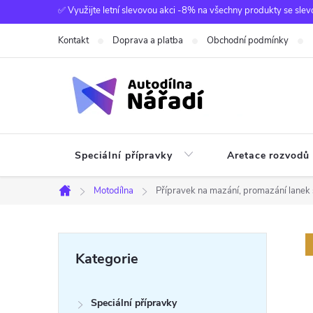
Přejít
✅ Využijte letní slevovou akci -8% na všechny produkty se slev
na
Kontakt
Doprava a platba
Obchodní podmínky
obsah
Speciální přípravky
Aretace rozvodů
Motodílna
Přípravek na mazání, promazání lanek 
Domů
P
Přeskočit
Kategorie
kategorie
o
Speciální přípravky