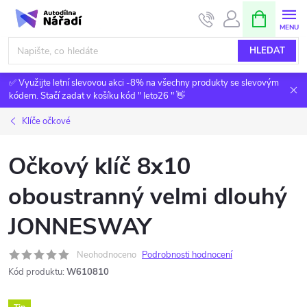
Přejít
NÁKUPNÍ
KOŠÍK
na
obsah
HLEDAT
✅ Využijte letní slevovou akci -8% na všechny produkty se slevovým
kódem. Stačí zadat v košíku kód " leto26 " 👋
Klíče očkové
Očkový klíč 8x10
oboustranný velmi dlouhý
JONNESWAY
Neohodnoceno
Podrobnosti hodnocení
Kód produktu:
W610810