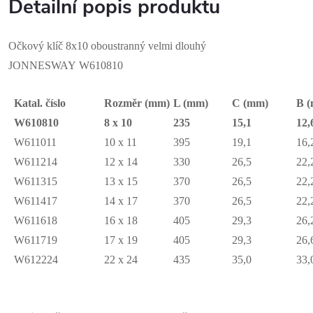
Detailní popis produktu
Očkový klíč 8x10 oboustranný velmi dlouhý
JONNESWAY W610810
Katal. číslo
Rozměr (mm)
L (mm)
C (mm)
B 
W610810
8 x 10
235
15,1
12,
W611011
10 x 11
395
19,1
16,
W611214
12 x 14
330
26,5
22,
W611315
13 x 15
370
26,5
22,
W611417
14 x 17
370
26,5
22,
W611618
16 x 18
405
29,3
26,
W611719
17 x 19
405
29,3
26,
W612224
22 x 24
435
35,0
33,