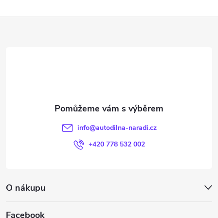
Z
á
p
a
t
info
@
autodilna-naradi.cz
í
+420 778 532 002
O nákupu
Facebook