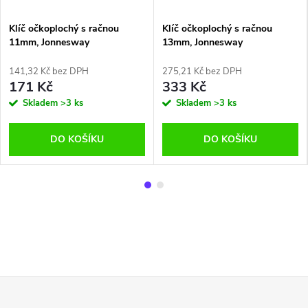
Klíč očkoplochý s račnou
Klíč očkoplochý s račnou
11mm, Jonnesway
13mm, Jonnesway
141,32 Kč bez DPH
275,21 Kč bez DPH
171 Kč
333 Kč
Skladem
>3 ks
Skladem
>3 ks
DO KOŠÍKU
DO KOŠÍKU
Z