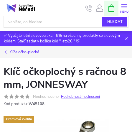
Přejít
NÁKUPNÍ
KOŠÍK
na
obsah
HLEDAT
✅ Využijte letní slevovou akci -8% na všechny produkty se slevovým
kódem. Stačí zadat v košíku kód " leto26 " 👋
Klíče očko-ploché
Klíč očkoplochý s račnou 8
mm, JONNESWAY
Neohodnoceno
Podrobnosti hodnocení
Kód produktu:
W45108
Premiová kvalita