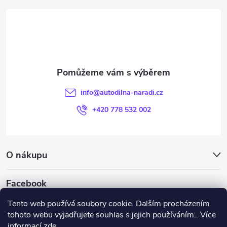
á
p
a
t
info
@
autodilna-naradi.cz
í
+420 778 532 002
O nákupu
Facebook
Tento web používá soubory cookie. Dalším procházením
tohoto webu vyjadřujete souhlas s jejich používáním.. Více
informací
zde
.