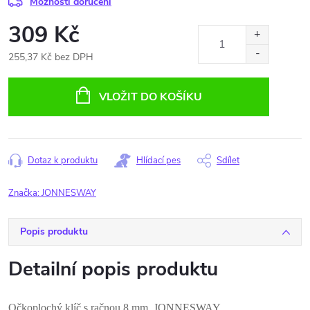
Možnosti doručení
309 Kč
255,37 Kč bez DPH
Měrná
cena:
VLOŽIT DO KOŠÍKU
Dotaz k produktu
Hlídací pes
Sdílet
Značka:
JONNESWAY
Popis produktu
Detailní popis produktu
Očkoplochý klíč s račnou 8 mm, JONNESWAY