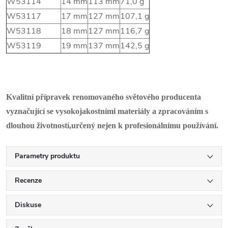
W53114
14 mm
113 mm
71,0 g
W53117
17 mm
127 mm
107,1 g
W53118
18 mm
127 mm
116,7 g
W53119
19 mm
137 mm
142,5 g
Kvalitní přípravek renomovaného světového producenta
vyznačující se vysokojakostními materiály a zpracováním s
dlouhou životností,určený nejen k profesionálnímu používání.
Parametry produktu
Recenze
Diskuse