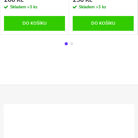
Skladem
>3 ks
Skladem
>3 ks
DO KOŠÍKU
DO KOŠÍKU
Z
á
p