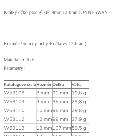
Krátký očko-plochý klíč 9mm,12-hran JONNESWAY
Rozměr: 9mm ( plochý + očkový 12-hran )
Materiál : CR-V
Parametry :
Katalogové číslo
Rozměr
Délka
Váha
W53108
8 mm
91 mm
19,8 g
W53109
9 mm
95 mm
29,8 g
W53110
10 mm
95 mm
29,8 g
W53112
12 mm
99 mm
37,9 g
W53113
13 mm
107 mm
59,5 g