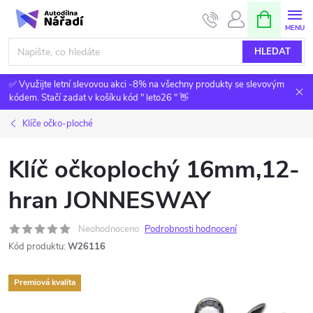
Přejít
NÁKUPNÍ
KOŠÍK
na
obsah
HLEDAT
✅ Využijte letní slevovou akci -8% na všechny produkty se slevovým
kódem. Stačí zadat v košíku kód " leto26 " 👋
Klíče očko-ploché
Klíč očkoplochý 16mm,12-
hran JONNESWAY
Neohodnoceno
Podrobnosti hodnocení
Kód produktu:
W26116
Premiová kvalita