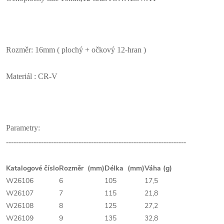
Rozměr: 16mm ( plochý + očkový 12-hran )
Materiál : CR-V
Parametry:
------------------------------------------------------------------------
Katalogové číslo
Rozměr (mm)
Délka (mm)
Váha (g)
W26106
6
105
17,5
W26107
7
115
21,8
W26108
8
125
27,2
W26109
9
135
32,8