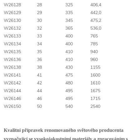
W26128
28
325
406,4
W26129
29
335
442,0
W26130
30
345
475,2
W26132
32
365
536,0
W26133
33
400
765
W26134
34
400
785
W26135
35
410
940
W26136
36
410
960
W26138
38
430
1155
W26141
41
475
1600
W26142
42
480
1610
W26144
44
495
1675
W26146
46
495
1715
W26150
50
540
2540
Kvalitní přípravek renomovaného světového producenta
vyznačující se vysokojakostními materiály a zpracováním s