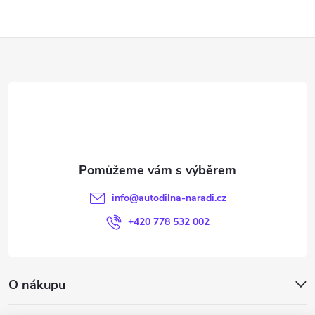
Z
á
p
a
t
info
@
autodilna-naradi.cz
í
+420 778 532 002
O nákupu