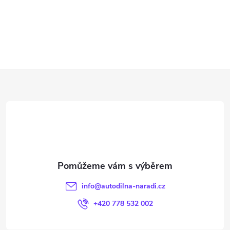
Z
á
p
a
t
info
@
autodilna-naradi.cz
í
+420 778 532 002