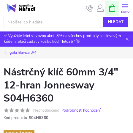
Přejít
NÁKUPNÍ
KOŠÍK
na
obsah
HLEDAT
✅ Využijte letní slevovou akci -8% na všechny produkty se slevovým
kódem. Stačí zadat v košíku kód " leto26 " 👋
gola hlavice 3/4''
Nástrčný klíč 60mm 3/4"
12-hran Jonnesway
S04H6360
Neohodnoceno
Podrobnosti hodnocení
Kód produktu:
S04H6360