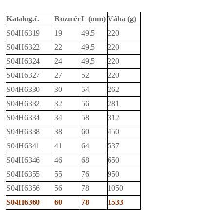
Katalog.č.
Rozměr
L (mm)
Váha (g)
S04H6319
19
49,5
220
S04H6322
22
49,5
220
S04H6324
24
49,5
220
S04H6327
27
52
220
S04H6330
30
54
262
S04H6332
32
56
281
S04H6334
34
58
312
S04H6338
38
60
450
S04H6341
41
64
537
S04H6346
46
68
650
S04H6355
55
76
950
S04H6356
56
78
1050
S04H6360
60
78
1533