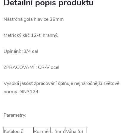
Detailní popis produktu
Nástrčná gola hlavice 38mm
Metrický klíč 12-ti hranný.
Upínání: :3/4 cal
ZPRACOVÁMÍ : CR-V ocel
Vysoká jakost zpracování splňuje nejnáročnější světové
normy DIN3124
Parametry:
Katalog.č.
Rozměr
L (mm)
Váha (g)