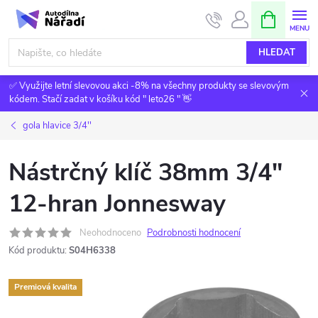
Přejít
NÁKUPNÍ
KOŠÍK
na
obsah
HLEDAT
✅ Využijte letní slevovou akci -8% na všechny produkty se slevovým
kódem. Stačí zadat v košíku kód " leto26 " 👋
gola hlavice 3/4''
Nástrčný klíč 38mm 3/4"
12-hran Jonnesway
Neohodnoceno
Podrobnosti hodnocení
Kód produktu:
S04H6338
Premiová kvalita