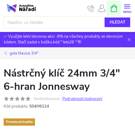
Přejít
NÁKUPNÍ
KOŠÍK
na
obsah
HLEDAT
✅ Využijte letní slevovou akci -8% na všechny produkty se slevovým
kódem. Stačí zadat v košíku kód " leto26 " 👋
gola hlavice 3/4''
Nástrčný klíč 24mm 3/4"
6-hran Jonnesway
Neohodnoceno
Podrobnosti hodnocení
Kód produktu:
S04H6124
Premiová kvalita