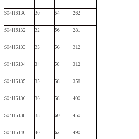
S04H6130
30
54
262
S04H6132
32
56
281
S04H6133
33
56
312
S04H6134
34
58
312
S04H6135
35
58
358
S04H6136
36
58
400
S04H6138
38
60
450
S04H6140
40
62
490