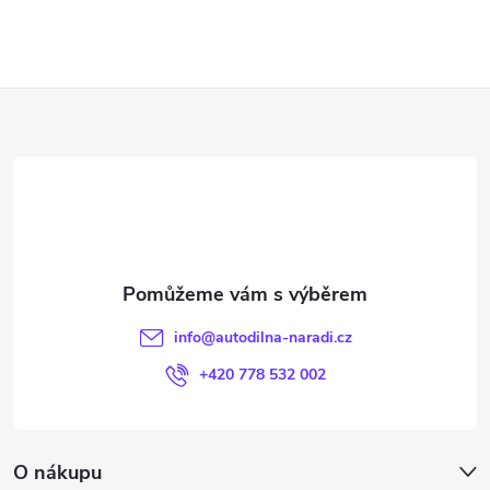
Z
á
p
a
t
info
@
autodilna-naradi.cz
í
+420 778 532 002
O nákupu