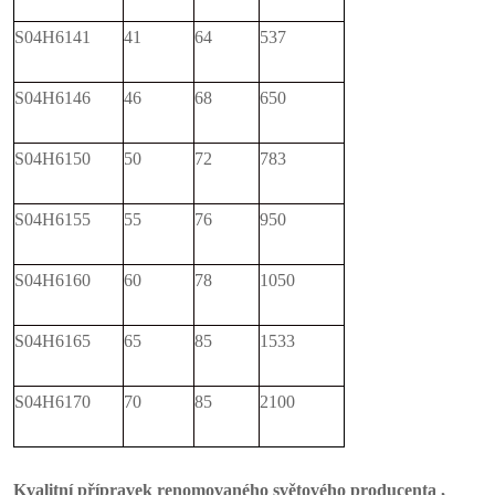
S04H6141
41
64
537
S04H6146
46
68
650
S04H6150
50
72
783
S04H6155
55
76
950
S04H6160
60
78
1050
S04H6165
65
85
1533
S04H6170
70
85
2100
Kvalitní přípravek renomovaného světového producenta ,