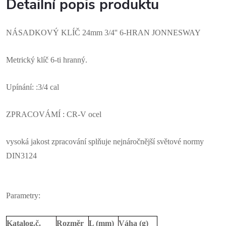
Detailní popis produktu
NÁSADKOVÝ KLÍČ 24mm 3/4'' 6-HRAN JONNESWAY
Metrický klíč 6-ti hranný.
Upínání: :3/4 cal
ZPRACOVÁMÍ : CR-V ocel
vysoká jakost zpracování splňuje nejnáročnější světové normy
DIN3124
Parametry:
Katalog.č.
Rozměr
L (mm)
Váha (g)