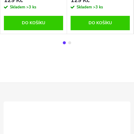
129 Kč
129 Kč
Skladem
>3 ks
Skladem
>3 ks
DO KOŠÍKU
DO KOŠÍKU
Z
á
p