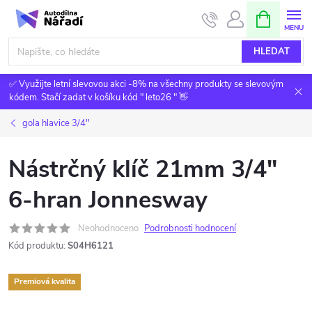
Přejít
NÁKUPNÍ
KOŠÍK
na
obsah
HLEDAT
✅ Využijte letní slevovou akci -8% na všechny produkty se slevovým
kódem. Stačí zadat v košíku kód " leto26 " 👋
gola hlavice 3/4''
Nástrčný klíč 21mm 3/4"
6-hran Jonnesway
Neohodnoceno
Podrobnosti hodnocení
Kód produktu:
S04H6121
Premiová kvalita