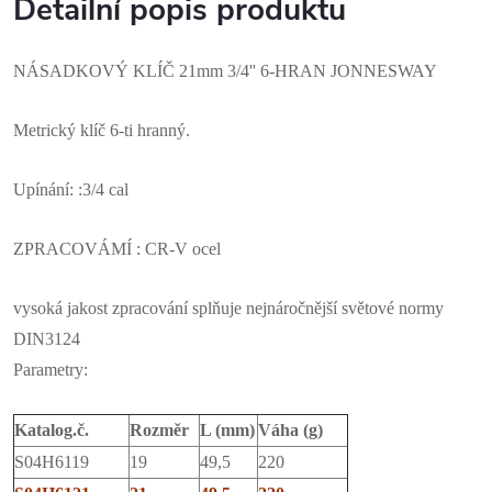
Detailní popis produktu
NÁSADKOVÝ KLÍČ 21mm 3/4'' 6-HRAN JONNESWAY
Metrický klíč 6-ti hranný.
Upínání: :3/4 cal
ZPRACOVÁMÍ : CR-V ocel
vysoká jakost zpracování splňuje nejnáročnější světové normy
DIN3124
Parametry:
Katalog.č.
Rozměr
L (mm)
Váha (g)
S04H6119
19
49,5
220