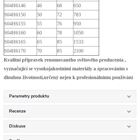
S04H6146
46
68
650
S04H6150
50
72
783
S04H6155
55
76
950
S04H6160
60
78
1050
S04H6165
65
85
1533
S04H6170
70
85
2100
Kvalitní přípravek renomovaného světového producenta ,
vyznačující se vysokojakostními materiály a zpracováním s
dlouhou životností,určený nejen k profesionálnímu používání
Parametry produktu
Recenze
Diskuse