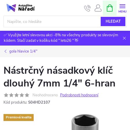
Přejít
NÁKUPNÍ
KOŠÍK
na
obsah
HLEDAT
✅ Využijte letní slevovou akci -8% na všechny produkty se slevovým
kódem. Stačí zadat v košíku kód " leto26 " 👋
gola hlavice 1/4''
Nástrčný násadkový klíč
dlouhý 7mm 1/4" 6-hran
Neohodnoceno
Podrobnosti hodnocení
Kód produktu:
S04HD2107
Premiová kvalita