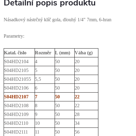
Detailní popis produktu
Násadkový nástrčný klíč gola, dlouhý 1/4" 7mm, 6-hran
Parametry:
Katal. číslo
Rozměr
L (mm)
Váha (g)
S04HD2104
4
50
20
S04HD2105
5
50
20
S04HD21055
5,5
50
20
S04HD2106
6
50
20
S04HD2107
7
50
22
S04HD2108
8
50
22
S04HD2109
9
50
28
S04HD2110
10
50
34
S04HD2111
11
50
56