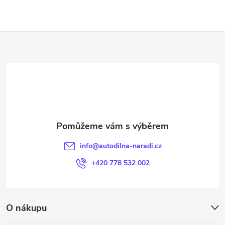
Z
á
p
a
t
info
@
autodilna-naradi.cz
í
+420 778 532 002
O nákupu