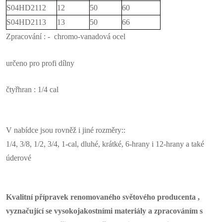
S04HD2112
12
50
60
S04HD2113
13
50
66
Zpracování : - chromo-vanadová ocel
určeno pro profi dílny
čtyřhran : 1/4 cal
V nabídce jsou rovněž i jiné rozměry::
1/4, 3/8, 1/2, 3/4, 1-cal, dluhé, krátké, 6-hrany i 12-hrany a také
úderové
Kvalitní přípravek renomovaného světového producenta ,
vyznačující se vysokojakostními materiály a zpracováním s