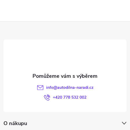
Z
á
p
a
t
info
@
autodilna-naradi.cz
í
+420 778 532 002
O nákupu