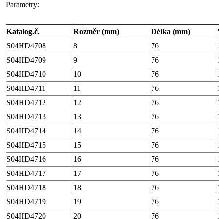
Parametry:
Katalog.č.
Rozměr (mm)
Délka (mm)
S04HD4708
8
76
S04HD4709
9
76
S04HD4710
10
76
S04HD4711
11
76
S04HD4712
12
76
S04HD4713
13
76
S04HD4714
14
76
S04HD4715
15
76
S04HD4716
16
76
S04HD4717
17
76
S04HD4718
18
76
S04HD4719
19
76
S04HD4720
20
76