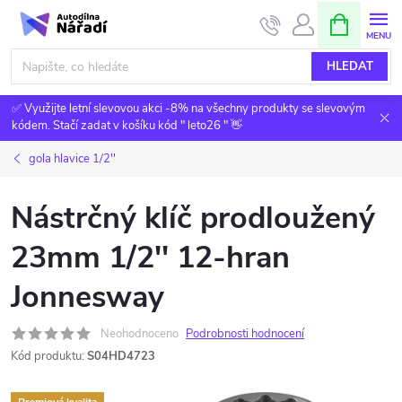
Přejít
NÁKUPNÍ
KOŠÍK
na
obsah
HLEDAT
✅ Využijte letní slevovou akci -8% na všechny produkty se slevovým
kódem. Stačí zadat v košíku kód " leto26 " 👋
gola hlavice 1/2''
Nástrčný klíč prodloužený
23mm 1/2'' 12-hran
Jonnesway
Neohodnoceno
Podrobnosti hodnocení
Kód produktu:
S04HD4723