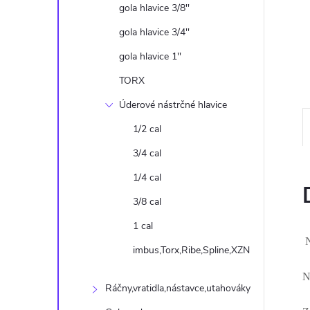
n
gola hlavice 3/8''
e
gola hlavice 3/4''
gola hlavice 1''
l
TORX
Úderové nástrčné hlavice
1/2 cal
3/4 cal
1/4 cal
3/8 cal
1 cal
N
imbus,Torx,Ribe,Spline,XZN
N
Ráčny,vratidla,nástavce,utahováky