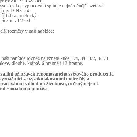
pracování : CR-V ocel
ysoká jakost zpracování splňuje nejnáročnější světové
ormy DIN3124.
líč 6-hran metrický.
pínání: : 1/2 cal
alší rozměry v naší nabíd
ce:
 naši nabídce rovněž naleznete klíče: 1/4, 3/8, 1/2, 3/4, 1-
alove, dlouhé, krátké, 6-hranné i 12-hranné.
valitní přípravek renomovaného světového producenta
 vyznačující se vysokojakostními materiály a
pracováním s dlouhou životností, určený nejen k
rofesionálnímu používá