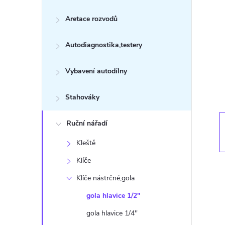
s
Aretace rozvodů
t
Autodiagnostika,testery
r
a
Vybavení autodílny
n
Stahováky
n
Ruční nářadí
Kleště
í
Klíče
p
Klíče nástrčné,gola
gola hlavice 1/2''
a
gola hlavice 1/4''