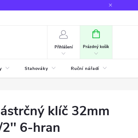
NÁKUPNÍ
KOŠÍK
Prázdný košík
Přihlášení
y
Stahováky
Ruční nářadí
Frézov
ástrčný klíč 32mm
/2'' 6-hran