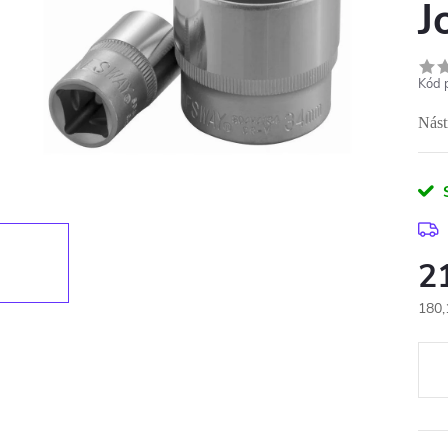
J
Kód 
Nást
2
180,
Měr
cena