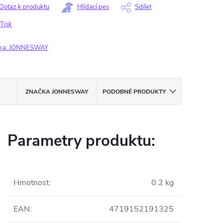
Dotaz k produktu
Hlídací pes
Sdílet
Tisk
ka:
JONNESWAY
ZNAČKA
JONNESWAY
PODOBNÉ PRODUKTY
Parametry produktu:
Hmotnost
:
0.2 kg
EAN
:
4719152191325