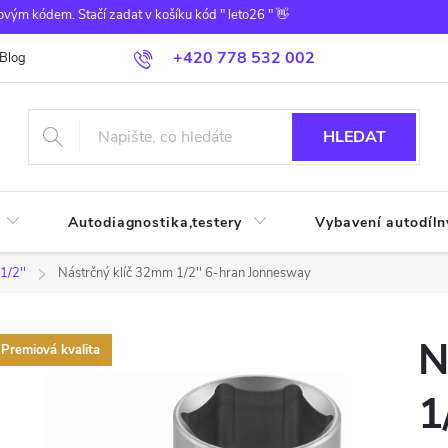
ovým kódem. Stačí zadat v košíku kód " leto26 " 👋
+420 778 532 002
Blog
HLEDAT
Autodiagnostika,testery
Vybavení autodíln
1/2''
Nástrčný klíč 32mm 1/2'' 6-hran Jonnesway
N
Premiová kvalita
1