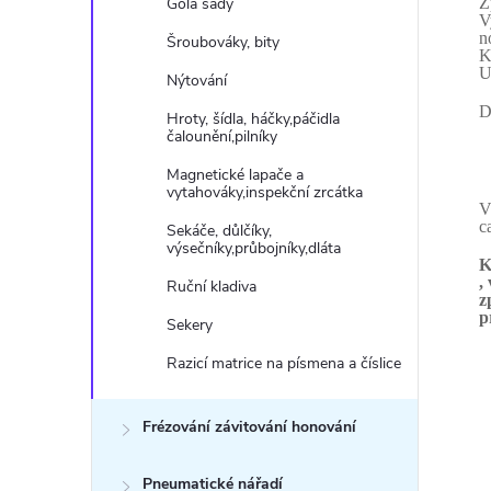
Gola sady
Z
V
n
Šroubováky, bity
K
U
Nýtování
D
Hroty, šídla, háčky,páčidla
čalounění,pilníky
Magnetické lapače a
vytahováky,inspekční zrcátka
V
c
Sekáče, důlčíky,
výsečníky,průbojníky,dláta
K
,
Ruční kladiva
z
p
Sekery
Razicí matrice na písmena a číslice
Frézování závitování honování
Pneumatické nářadí