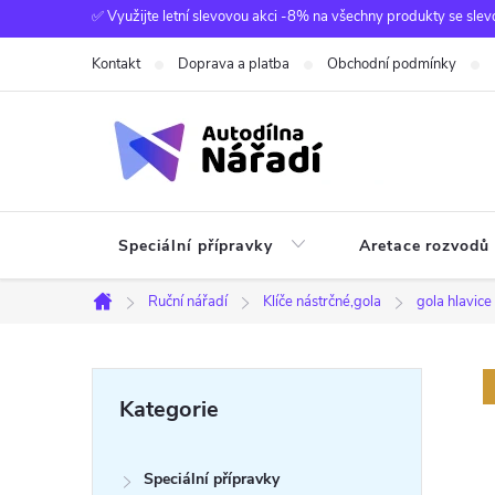
Přejít
✅ Využijte letní slevovou akci -8% na všechny produkty se slev
na
Kontakt
Doprava a platba
Obchodní podmínky
obsah
Speciální přípravky
Aretace rozvodů
Ruční nářadí
Klíče nástrčné,gola
gola hlavice 
Domů
P
Přeskočit
Kategorie
kategorie
o
Speciální přípravky