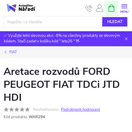
Přejít
NÁKUPNÍ
KOŠÍK
na
obsah
HLEDAT
✅ Využijte letní slevovou akci -8% na všechny produkty se slevovým
kódem. Stačí zadat v košíku kód " leto26 " 👋
FIAT
Aretace rozvodů FORD
PEUGEOT FIAT TDCi JTD
HDI
Neohodnoceno
Podrobnosti hodnocení
Kód produktu:
WAR294