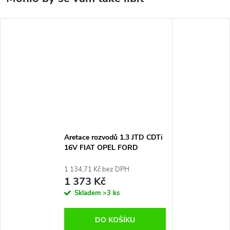
Aretace rozvodů 1.3 JTD CDTi
16V FIAT OPEL FORD
SUZUKI,rozvody MULTIJET
Common Rail
1 134,71 Kč bez DPH
1 373 Kč
Skladem
>3 ks
DO KOŠÍKU