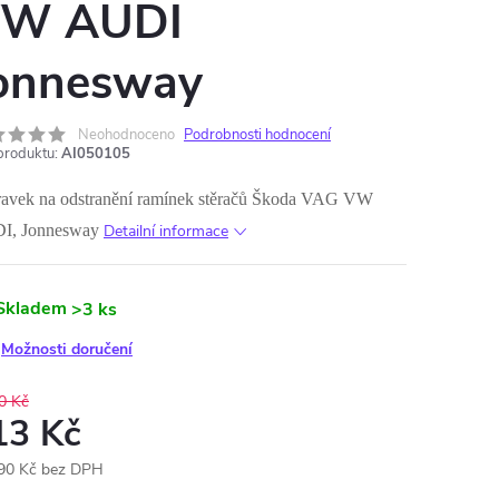
W AUDI
onnesway
Neohodnoceno
Podrobnosti hodnocení
produktu:
AI050105
ravek na odstranění ramínek stěračů Škoda VAG VW
I, Jonnesway
Detailní informace
Skladem
>3 ks
Možnosti doručení
0 Kč
13 Kč
90 Kč bez DPH
ná