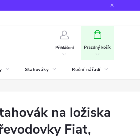
NÁKUPNÍ
KOŠÍK
Prázdný košík
Přihlášení
y
Stahováky
Ruční nářadí
Frézov
tahovák na ložiska
řevodovky Fiat,