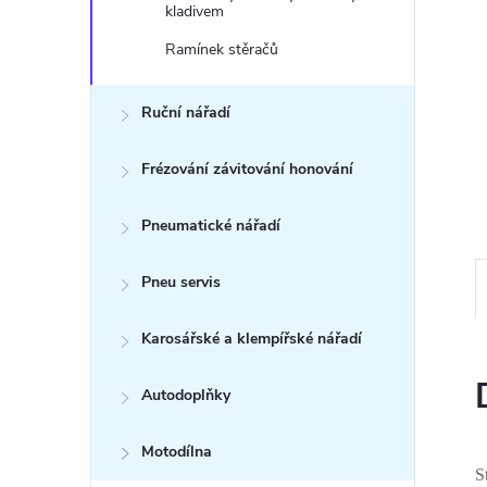
n
kladivem
e
Ramínek stěračů
l
Ruční nářadí
Frézování závitování honování
Pneumatické nářadí
Pneu servis
Karosářské a klempířské nářadí
Autodoplňky
Motodílna
S