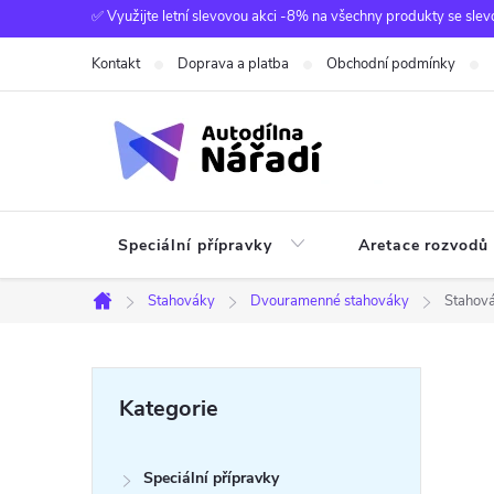
Přejít
✅ Využijte letní slevovou akci -8% na všechny produkty se slev
na
Kontakt
Doprava a platba
Obchodní podmínky
obsah
Speciální přípravky
Aretace rozvodů
Stahováky
Dvouramenné stahováky
Stahová
Domů
P
Přeskočit
Kategorie
kategorie
o
Speciální přípravky