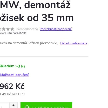
MW, demontáž
ožisek od 35 mm
Neohodnoceno
Podrobnosti hodnocení
produktu:
WAR291
ravek na demontáž ložisek převodovky
Detailní informace
Skladem
>3 ks
Možnosti doručení
 962 Kč
1,49 Kč bez DPH
ná
: