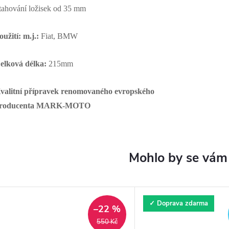
tahování ložisek od 35 mm
oužití: m.j.:
Fiat, BMW
elková délka:
215mm
valitní přípravek renomovaného evropského
roducenta MARK-MOTO
✓ Doprava zdarma
–22 %
550 Kč