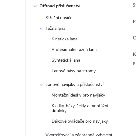
S
Offroad příslušenství
Střešní nosiče
P
Tažná lana
C
Kinetická lana
Profesionální tažná lana
K
Syntetická lana
p
Lanové pásy na stromy
Lanové navijáky a příslušenství
Montážní desky pro navijáky
Kladky, háky, šekly a montážní
doplňky
Dálkové ovládače pro navijáky
Vyprošťovací a záchranné vybavení