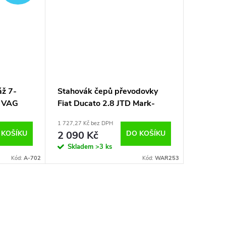
áž 7-
Stahovák čepů převodovky
y VAG
Fiat Ducato 2.8 JTD Mark-
Moto
1 727,27 Kč bez DPH
 KOŠÍKU
2 090 Kč
DO KOŠÍKU
Skladem
>3 ks
Kód:
A-702
Kód:
WAR253