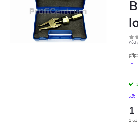
B
l
Kód 
příp
1
1 62
Měr
cena