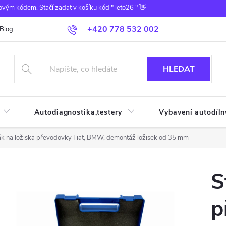
ovým kódem. Stačí zadat v košíku kód " leto26 " 👋
+420 778 532 002
Blog
HLEDAT
Autodiagnostika,testery
Vybavení autodíln
k na ložiska převodovky Fiat, BMW, demontáž ložisek od 35 mm
S
p