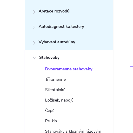
s
Aretace rozvodů
t
Autodiagnostika,testery
r
a
Vybavení autodílny
n
Stahováky
Dvouramenné stahováky
n
Tříramenné
í
Silentbloků
Ložisek, nábojů
p
Čepů
a
Pružin
Stahováky s kluzným rázovým