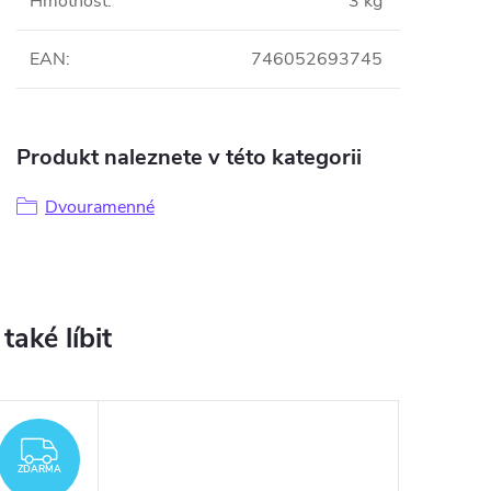
Hmotnost
:
3 kg
EAN
:
746052693745
Produkt naleznete v této kategorii
Dvouramenné
ZDARMA
ZDARMA