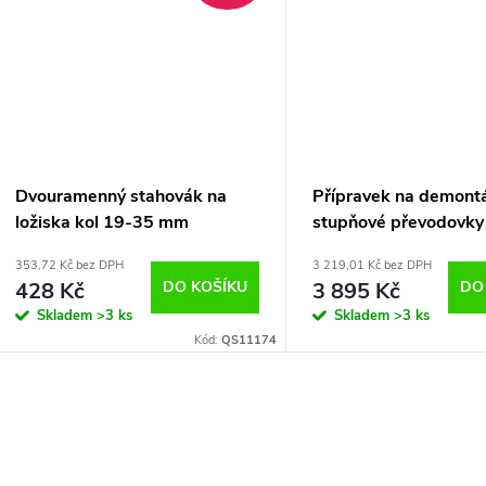
Dvouramenný stahovák na
Přípravek na demont
ložiska kol 19-35 mm
stupňové převodovk
DSG Asta
353,72 Kč bez DPH
3 219,01 Kč bez DPH
428 Kč
DO KOŠÍKU
3 895 Kč
DO
Skladem
>3 ks
Skladem
>3 ks
Kód:
QS11174