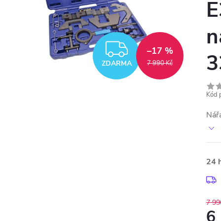
E
n
ZDARMA
–17 %
3
ZDARMA
7 990 Kč
Kód 
Nář
24 
7 99
6