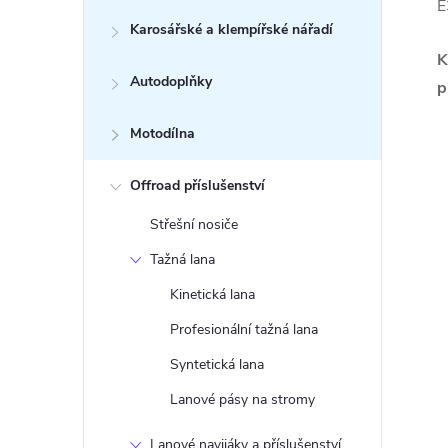
E
Karosářské a klempířské nářadí
K
Autodoplňky
p
Motodílna
Offroad příslušenství
Střešní nosiče
Tažná lana
Kinetická lana
Profesionální tažná lana
Syntetická lana
Lanové pásy na stromy
Lanové navijáky a příslušenství