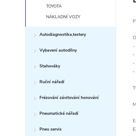
TOYOTA
NÁKLADNÍ VOZY
P
Autodiagnostika,testery
O
-
Vybavení autodílny
-
-
Stahováky
-
Ruční nářadí
T
Frézování závitování honování
M
Pneumatické nářadí
E
E
Pneu servis