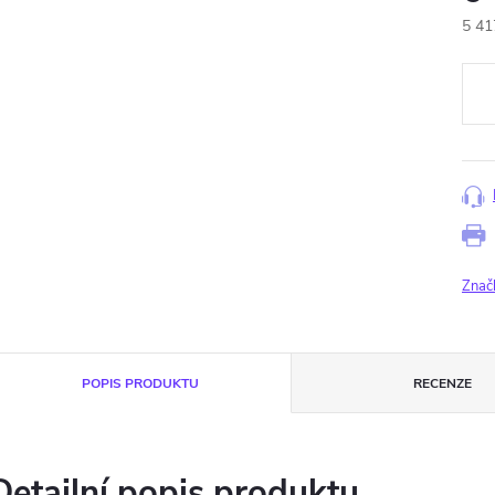
5 41
Měr
cena
Znač
POPIS PRODUKTU
RECENZE
Detailní popis produktu