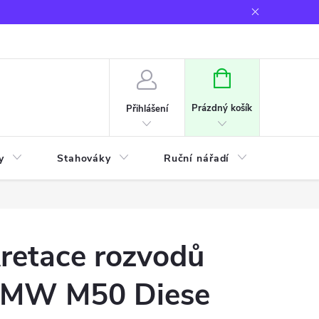
NÁKUPNÍ
KOŠÍK
Prázdný košík
Přihlášení
y
Stahováky
Ruční nářadí
Frézov
retace rozvodů
MW M50 Diese