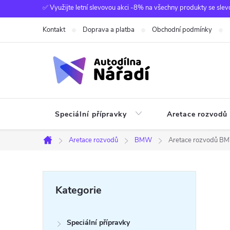
Přejít
✅ Využijte letní slevovou akci -8% na všechny produkty se slev
na
Kontakt
Doprava a platba
Obchodní podmínky
obsah
Speciální přípravky
Aretace rozvodů
Aretace rozvodů
BMW
Aretace rozvodů B
Domů
P
Přeskočit
Kategorie
kategorie
o
Speciální přípravky