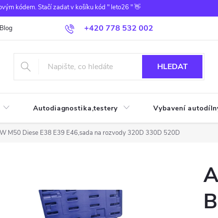
ovým kódem. Stačí zadat v košíku kód " leto26 " 👋
+420 778 532 002
Blog
HLEDAT
Autodiagnostika,testery
Vybavení autodíln
MW M50 Diese E38 E39 E46,sada na rozvody 320D 330D 520D
A
B