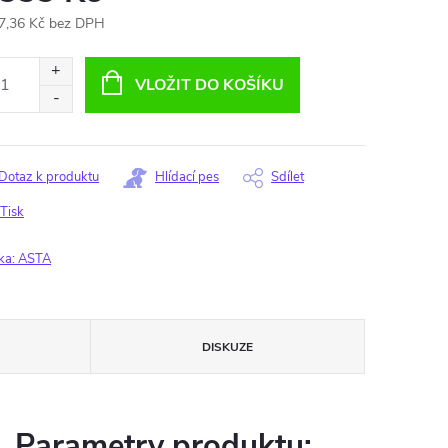
7,36 Kč bez DPH
ná
:
VLOŽIT DO KOŠÍKU
Dotaz k produktu
Hlídací pes
Sdílet
Tisk
ka:
ASTA
DISKUZE
Parametry produktu: