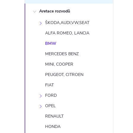
s
Aretace rozvodů
t
ŠKODA,AUDI,VW,SEAT
r
ALFA ROMEO, LANCIA
a
BMW
MERCEDES BENZ
n
MINI, COOPER
n
PEUGEOT, CITROEN
FIAT
í
FORD
p
OPEL
a
RENAULT
HONDA