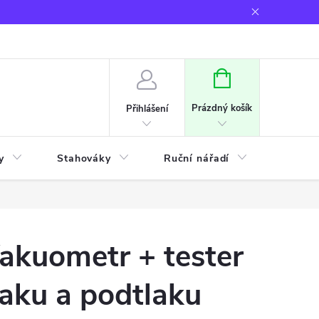
NÁKUPNÍ
KOŠÍK
Prázdný košík
Přihlášení
y
Stahováky
Ruční nářadí
Frézov
akuometr + tester
laku a podtlaku