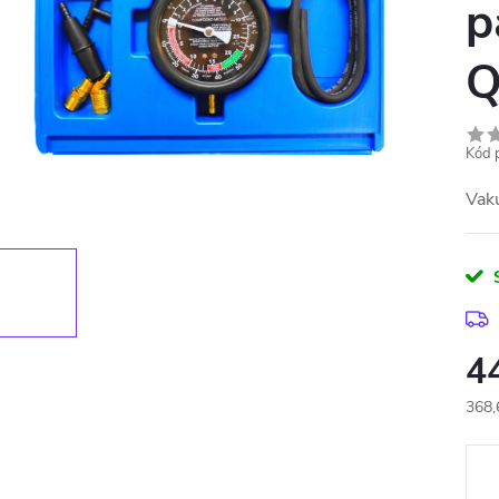
p
Q
Kód 
Vak
4
368,
Měr
cena