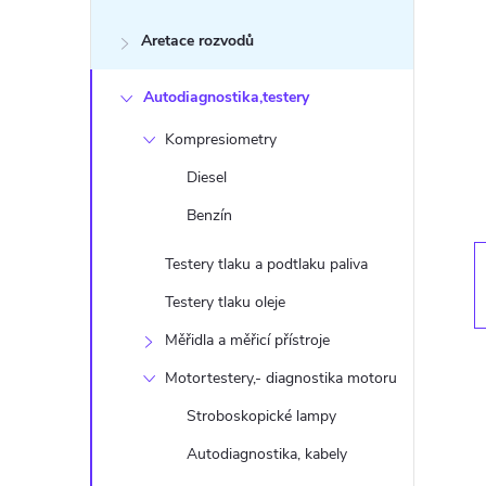
s
Aretace rozvodů
t
Autodiagnostika,testery
r
Kompresiometry
a
Diesel
n
Benzín
n
Testery tlaku a podtlaku paliva
Testery tlaku oleje
í
Měřidla a měřicí přístroje
p
Motortestery,- diagnostika motoru
Stroboskopické lampy
a
Autodiagnostika, kabely