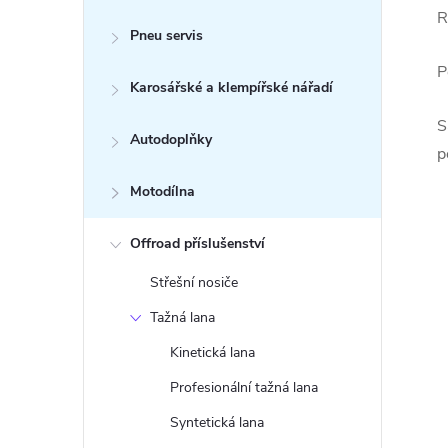
R
Pneu servis
P
Karosářské a klempířské nářadí
S
Autodoplňky
p
Motodílna
Offroad příslušenství
Střešní nosiče
Tažná lana
Kinetická lana
Profesionální tažná lana
Syntetická lana