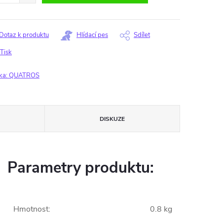
Dotaz k produktu
Hlídací pes
Sdílet
Tisk
ka:
QUATROS
DISKUZE
Parametry produktu:
Hmotnost
:
0.8 kg