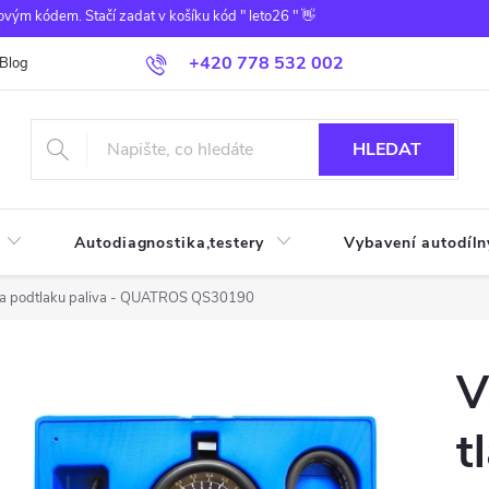
ovým kódem. Stačí zadat v košíku kód " leto26 " 👋
+420 778 532 002
Blog
HLEDAT
Autodiagnostika,testery
Vybavení autodíln
u a podtlaku paliva - QUATROS QS30190
V
t