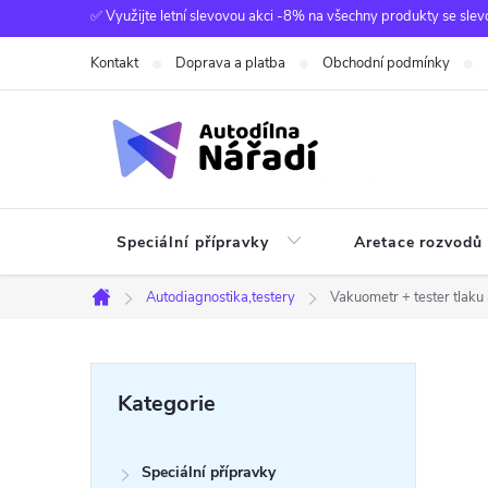
Přejít
✅ Využijte letní slevovou akci -8% na všechny produkty se slev
na
Kontakt
Doprava a platba
Obchodní podmínky
obsah
Speciální přípravky
Aretace rozvodů
Autodiagnostika,testery
Vakuometr + tester tlak
Domů
P
Přeskočit
Kategorie
kategorie
o
Speciální přípravky