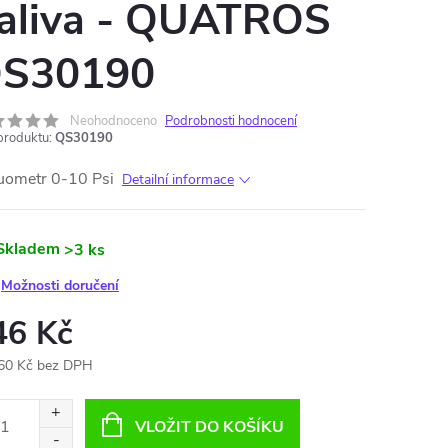
aliva - QUATROS
S30190
Neohodnoceno
Podrobnosti hodnocení
produktu:
QS30190
uometr 0-10 Psi
Detailní informace
Skladem
>3 ks
Možnosti doručení
46 Kč
60 Kč bez DPH
ná
:
VLOŽIT DO KOŠÍKU