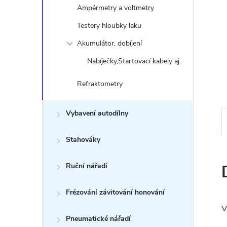
n
Ampérmetry a voltmetry
e
Testery hloubky laku
Akumulátor, dobíjení
l
Nabíječky,Startovací kabely aj.
Refraktometry
Vybavení autodílny
Stahováky
Ruční nářadí
Frézování závitování honování
V
Pneumatické nářadí