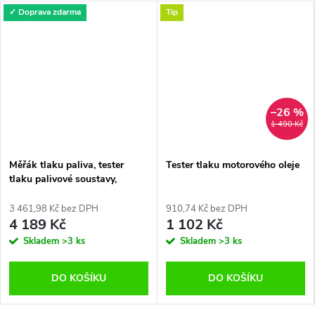
✓ Doprava zdarma
Tip
–26 %
1 490 Kč
Měřák tlaku paliva, tester
Tester tlaku motorového oleje
tlaku palivové soustavy,
vakuometr benzín
3 461,98 Kč bez DPH
910,74 Kč bez DPH
4 189 Kč
1 102 Kč
Skladem
>3 ks
Skladem
>3 ks
DO KOŠÍKU
DO KOŠÍKU