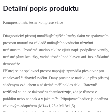
Detailní popis produktu
Kompresiometr, tester komprese válce
Diagnostický přístroj umožňující zjištění ztráty tlaku ve spalovacím
prostoru motorů na základě unikajícího vzduchu různými
netěsnostmi. Poměrně snadno tak lze zjistit např. podpálené ventily,
netěsné pístní kroužky, vadná těsnění pod hlavou atd. bez nákladné
demontáže.
Přístroj se na spalovací prostor napojuje zpravidla přes otvor pro
zapalovací či žhavicí svíčku. Daný prostor se natlakuje přes přístroj
stlačeným vzduchem a následně měří pokles tlaku. Barevně
rozlišená stupnice tlakoměru charakterizuje, zda je těsnost v
pořádku nebo naopak a v jaké míře. Připojovací hadice je opatřena
závitovým adaptérem (M14x1,25 a M18x1,5).