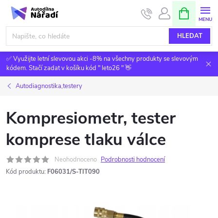
Přejít
NÁKUPNÍ
KOŠÍK
na
obsah
HLEDAT
✅ Využijte letní slevovou akci -8% na všechny produkty se slevovým
kódem. Stačí zadat v košíku kód " leto26 " 👋
Autodiagnostika,testery
Kompresiometr, tester
komprese tlaku válce
Neohodnoceno
Podrobnosti hodnocení
Kód produktu:
F06031/S-TIT090