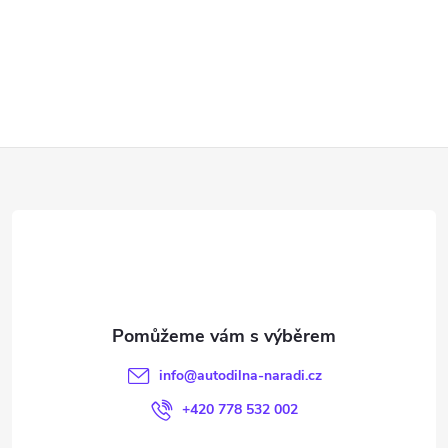
Z
á
p
a
t
info
@
autodilna-naradi.cz
í
+420 778 532 002