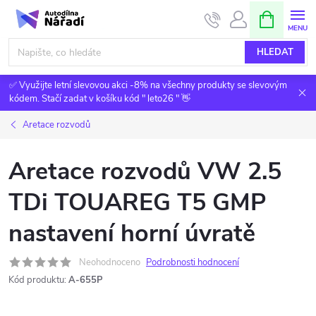
Přejít
NÁKUPNÍ
KOŠÍK
na
obsah
HLEDAT
✅ Využijte letní slevovou akci -8% na všechny produkty se slevovým
kódem. Stačí zadat v košíku kód " leto26 " 👋
Aretace rozvodů
Aretace rozvodů VW 2.5
TDi TOUAREG T5 GMP
nastavení horní úvratě
Neohodnoceno
Podrobnosti hodnocení
Kód produktu:
A-655P