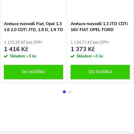
Aretace rozvodů Fiat, Opel 1.3
Aretace rozvodů 1.3 JTD CDTi
1.6 2.0 CDTi JTD, 1.9 D, 1.9 TD
16V FIAT OPEL FORD
- 2.1 D, 2.1 TD
SUZUKI,rozvody MULTIJET
Common Rail
1 170,25 Kč bez DPH
1 134,71 Kč bez DPH
1 416 Kč
1 373 Kč
Skladem
>3 ks
Skladem
>3 ks
DO KOŠÍKU
DO KOŠÍKU