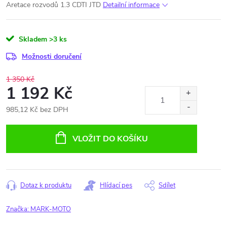
Aretace rozvodů 1.3 CDTI JTD
Detailní informace
Skladem
>3 ks
Možnosti doručení
1 350 Kč
1 192 Kč
985,12 Kč bez DPH
Měrná
cena:
VLOŽIT DO KOŠÍKU
Dotaz k produktu
Hlídací pes
Sdílet
Značka:
MARK-MOTO