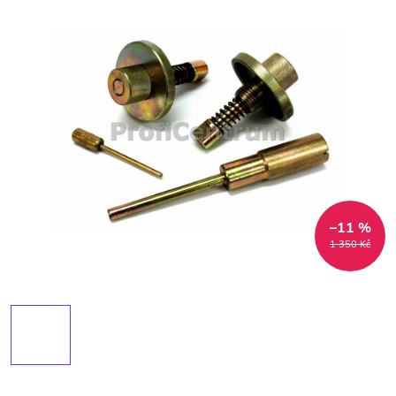
–11 %
1 350 Kč