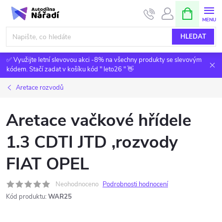
Přejít
NÁKUPNÍ
KOŠÍK
na
obsah
HLEDAT
✅ Využijte letní slevovou akci -8% na všechny produkty se slevovým
kódem. Stačí zadat v košíku kód " leto26 " 👋
Aretace rozvodů
Aretace vačkové hřídele
1.3 CDTI JTD ,rozvody
FIAT OPEL
Neohodnoceno
Podrobnosti hodnocení
Kód produktu:
WAR25