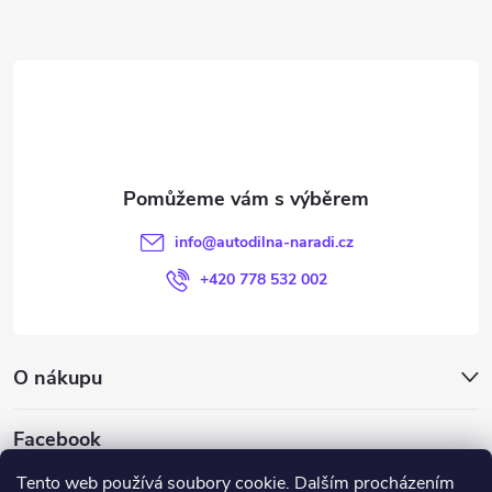
Z
á
p
a
t
info
@
autodilna-naradi.cz
í
+420 778 532 002
O nákupu
Facebook
Tento web používá soubory cookie. Dalším procházením