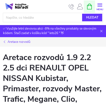
Přejít
NÁKUPNÍ
KOŠÍK
na
obsah
HLEDAT
✅ Využijte letní slevovou akci -8% na všechny produkty se slevovým
kódem. Stačí zadat v košíku kód " leto26 " 👋
Aretace rozvodů
Aretace rozvodů 1.9 2.2
2.5 dci RENAULT OPEL
NISSAN Kubistar,
Primaster, rozvody Master,
Trafic, Megane, Clio,