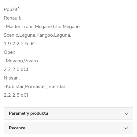
Použití:
Renault:
-Master,Trafic,Megane,Clio,Megane
Scenic,Laguna,Kangoo,Laguna.
1.9 2.2 2.5 dCI
Opel:
-Movano,Vivaro
2.2 2.5 dCI
Nissan:
-Kubistar,Primaster,Interstar
2.2 2.5 dCI
Parametry produktu
Recenze