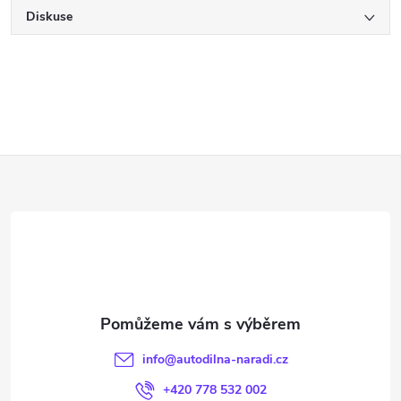
Diskuse
Z
á
p
a
t
info
@
autodilna-naradi.cz
í
+420 778 532 002