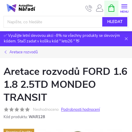
Přejít
NÁKUPNÍ
KOŠÍK
na
obsah
HLEDAT
✅ Využijte letní slevovou akci -8% na všechny produkty se slevovým
kódem. Stačí zadat v košíku kód " leto26 " 👋
Aretace rozvodů
Aretace rozvodů FORD 1.6
1.8 2.5TD MONDEO
TRANSIT
Neohodnoceno
Podrobnosti hodnocení
Kód produktu:
WAR128