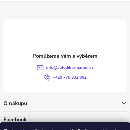
Z
á
p
a
t
info
@
autodilna-naradi.cz
í
+420 778 532 002
O nákupu
Facebook