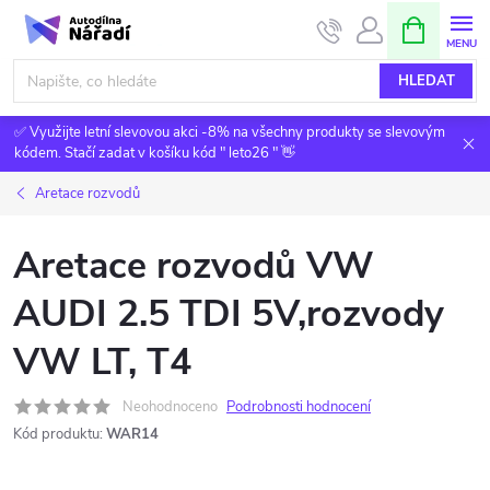
Přejít
NÁKUPNÍ
KOŠÍK
na
obsah
HLEDAT
✅ Využijte letní slevovou akci -8% na všechny produkty se slevovým
kódem. Stačí zadat v košíku kód " leto26 " 👋
Aretace rozvodů
Aretace rozvodů VW
AUDI 2.5 TDI 5V,rozvody
VW LT, T4
Neohodnoceno
Podrobnosti hodnocení
Kód produktu:
WAR14