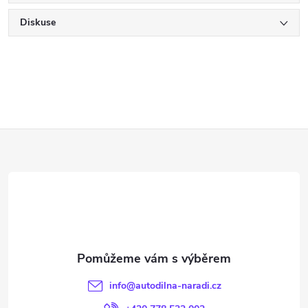
Diskuse
Z
á
p
a
t
info
@
autodilna-naradi.cz