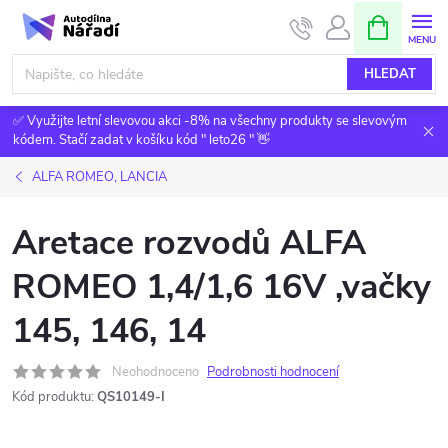
Přejít
NÁKUPNÍ
KOŠÍK
na
obsah
HLEDAT
✅ Využijte letní slevovou akci -8% na všechny produkty se slevovým
kódem. Stačí zadat v košíku kód " leto26 " 👋
ALFA ROMEO, LANCIA
Aretace rozvodů ALFA
ROMEO 1,4/1,6 16V ,vačky
145, 146, 14
Neohodnoceno
Podrobnosti hodnocení
Kód produktu:
QS10149-I