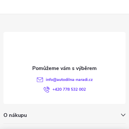
Z
á
p
a
t
info
@
autodilna-naradi.cz
í
+420 778 532 002
O nákupu